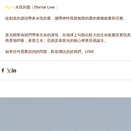
#114
 永恆的愛｜Eternal Love：
從創造的源頭帶來永恆的愛，攜帶神性母親無限的愛的療癒能量和完整。 
星光精華為我們帶來生命的喜悅，在地球上勾勒出較大的生命藍圖並實現真
再度地呼吸，基督之光，也就是基督光的核心將更容易誕生。 
如有任何需要諮詢的問題，歡迎傳訊息給我們。LOVE  