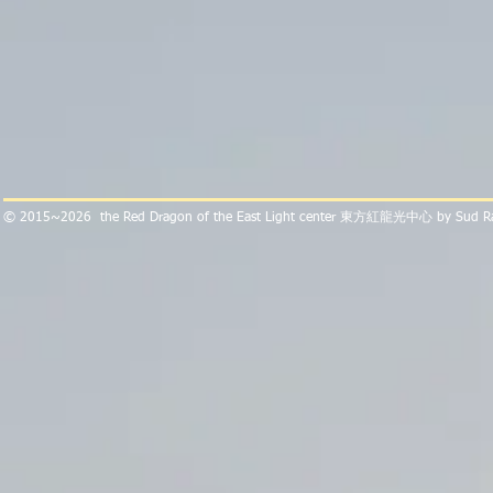
​© 2015~2026 the Red Dragon of the East Light center 東方紅龍光中心 by Sud 