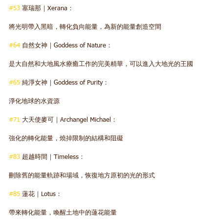
#53
 塞瑞那｜Xerana：
將光明帶入黑暗，轉化負向能量，為新的能量創造空間  
#64
 自然女神｜Goddess of Nature：
是大自然和大地風水療癒工作的完美精華，可以進入大地光的王國  
#65
 純淨女神｜Goddess of Purity：
淨化地球的水資源  
#71
 大天使麥可｜Archangel Michael：
強化的轉化能量，燒掉限制的結構和阻礙  
#83
 超越時間｜Timeless：
刪除舊的能量軌跡和場域，恢復地方原初的光的形式  
#85
 蓮花｜Lotus：
帶來轉化能量，喚醒土地中的蓮花能量  