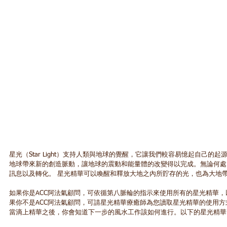
星光（Star Light）支持人類與地球的覺醒，它讓我們較容易憶起自己
地球帶來新的創造脈動，讓地球的震動和能量體的改變得以完成。無論何處
訊息以及轉化。 星光精華可以喚醒和釋放大地之內所貯存的光，也為大地帶
如果你是ACC阿法氣顧問，可依循第八脈輪的指示來使用所有的星光精華
果你不是ACC阿法氣顧問，可請星光精華療癒師為您讀取星光精華的使用
當滴上精華之後，你會知道下一步的風水工作該如何進行。以下的星光精華，