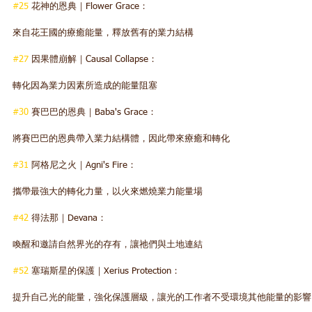
#25
 花神的恩典｜Flower Grace：
來自花王國的療癒能量，釋放舊有的業力結構  
#27
 因果體崩解｜Causal Collapse：
轉化因為業力因素所造成的能量阻塞  
#30
 賽巴巴的恩典｜Baba's Grace：
將賽巴巴的恩典帶入業力結構體，因此帶來療癒和轉化  
#31
 阿格尼之火｜Agni's Fire：
攜帶最強大的轉化力量，以火來燃燒業力能量場  
#42
 得法那｜Devana：
喚醒和邀請自然界光的存有，讓祂們與土地連結  
#52
 塞瑞斯星的保護｜Xerius Protection：
提升自己光的能量，強化保護層級，讓光的工作者不受環境其他能量的影響 