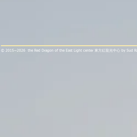
​© 2015~2026 the Red Dragon of the East Light center 東方紅龍光中心 by Sud 