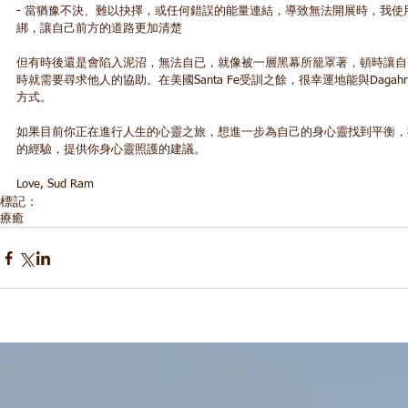
- 當猶豫不決、難以抉擇，或任何錯誤的能量連結，導致無法開展時，我
綁，讓自己前方的道路更加清楚 
但有時後還是會陷入泥沼，無法自已，就像被一層黑幕所籠罩著，頓時讓自
時就需要尋求他人的協助。在美國Santa Fe受訓之餘，很幸運地能與Dag
方式。 
如果目前你正在進行人生的心靈之旅，想進一步為自己的身心靈找到平衡，
的經驗，提供你身心靈照護的建議。 
Love, Sud Ram
標記：
療癒