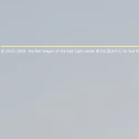
​© 2015~2026 the Red Dragon of the East Light center 東方紅龍光中心 by Sud 