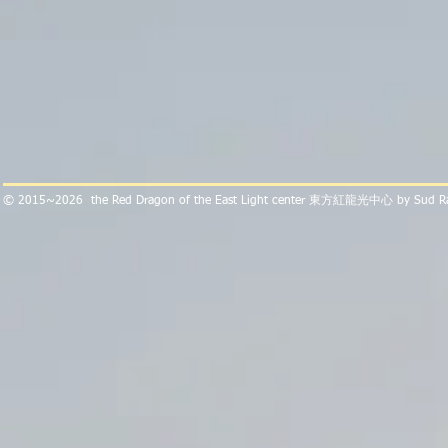
​© 2015~2026 the Red Dragon of the East Light center 東方紅龍光中心 by Sud 