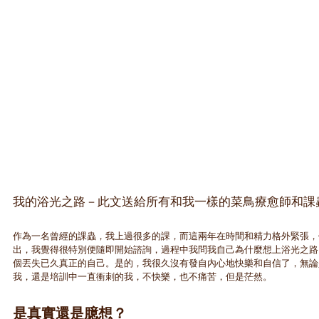
我的浴光之路－此文送給所有和我一樣的菜鳥療愈師和課
作為一名曾經的課蟲，我上過很多的課，而這兩年在時間和精力格外緊張，
出，我覺得很特別便隨即開始諮詢，過程中我問我自己為什麼想上浴光之路
個丟失已久真正的自己。是的，我很久沒有發自內心地快樂和自信了，無論
我，還是培訓中一直衝刺的我，不快樂，也不痛苦，但是茫然。
是真實還是臆想？