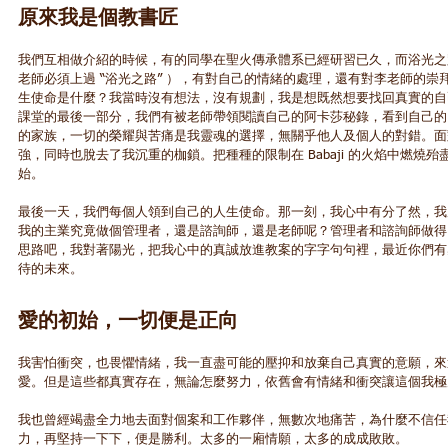
原來我是個教書匠
我們互相做介紹的時候，有的同學在聖火傳承體系已經研習已久，而浴光之
老師必須上過 “浴光之路” ），有對自己的情緒的處理，還有對李老師的
生使命是什麼？我當時沒有想法，沒有規劃，我是想既然想要找回真實的自
課堂的最後一部分，我們有被老師帶領閱讀自己的阿卡莎秘錄，看到自己的
的家族，一切的榮耀與苦痛是我靈魂的選擇，無關乎他人及個人的對錯。面
強，同時也脫去了我沉重的枷鎖。把種種的限制在 Babaji 的火焰中燃燒
始。
最後一天，我們每個人領到自己的人生使命。那一刻，我心中有分了然，我
我的主業究竟做個管理者，還是諮詢師，還是老師呢？管理者和諮詢師做得
思路吧，我對著陽光，把我心中的真誠放進教案的字字句句裡，最近你們有
待的未來。
愛的初始，一切便是正向
我害怕衝突，也畏懼情​​緒，我一直盡可能的壓抑和放棄自己真實的意願，
愛。但是這些都真實存在，無論怎麼努力，依舊會有情緒和衝突讓這個我極
我也曾經竭盡全力地去面對個案和工作夥伴，無數次地痛苦，為什麼不信任
力，再堅持一下下，便是勝利。太多的一廂情願，太多的成成敗敗。