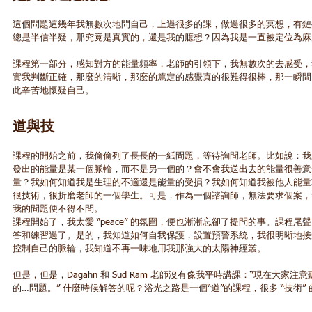
這個問題這幾年我無數次地問自己，上過很多的課，做過很多的冥想，有鏈
總是半信半疑，那究竟是真實的，還是我的臆想？因為我是一直被定位為麻
課程第一部分，感知對方的能量頻率，老師的引領下，我無數次的去感受，
實我判斷正確，那麼的清晰，那麼的篤定的感覺真的很難得很棒，那一瞬間
此辛苦地懷疑自己。
道與技
課程的開始之前，我偷偷列了長長的一紙問題，等待詢問老師。比如說：我
發出的能量是某一個脈輪，而不是另一個的？會不會我送出去的能量很善意
量？我如何知道我是生理的不適還是能量的受損？我如何知道我被他人能量
很技術，很折磨老師的一個學生。可是，作為一個諮詢師，無法要求個案，
我的問題便不得不問。
課程開始了，我太愛 “peace” 的氛圍，便也漸漸忘卻了提問的事。課程
答和練習過了。是的，我知道如何自我保護，設置預警系統，我很明晰地接
控制自己的脈輪，我知道不再一味地用我那強大的太陽神經叢。
但是，但是，Dagahn 和 Sud Ram 老師沒有像我平時講課：“現在大
的…問題。” 什麼時候解答的呢？浴光之路是一個“道”的課程，很多 “技術”