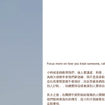
Focus more on how you treat someone, rath
小時候老媽教導我們，做人要謙虛、和善，
為積欠債務常來我們家借錢，我不是很喜歡
這位長輩態度都不會很好，但反而被老媽唸
別人計較」，但總覺得這樣會讓別人覺得自
長大之後，在團體中面對錯綜複雜的人際關
他們散佈著負向的傳言，從小到大我確實在
這類事情。