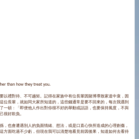
er than how they treat you.
要以禮對待、不可越矩。記得在家族中有位長輩因賭博導致家道中衰，因
這位長輩，就如同大家所知道的，這些錢通常是要不回來的，每次我遇到
了一頓：「即便他人作出對你很不好的舉動或話語，也要保持風度，不與
己很好欺負。 
係，也會遭遇別人的負面情緒、想法，或是口直心快所造成的心理創傷，
這方面吃過不少虧，但現在我可以清楚地看見前因後果，知道如何去看待