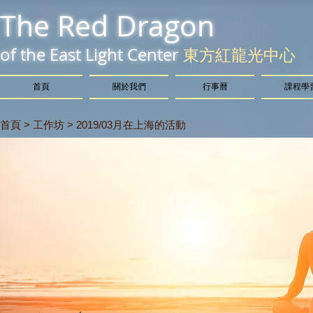
The Red Dragon
of the East Light Center
東方紅龍光中心
首頁
關於我們
行事曆
課程學
首頁 > 工作坊 > 2019/03月在上海的活動