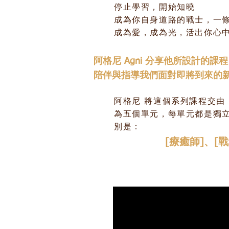
停止學習，開始知曉
成為你自身道路的戰士，一
成為愛，成為光，活出你心
阿格尼 Agni 分享他所設計的課
陪伴與指導我們面對即將到來的
阿格尼 將這個系列課程交由
為五個單元，每單元都是獨
別是：
[
療癒師
]、[
戰