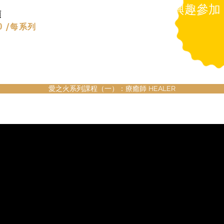
我有興趣參加
領
00 /每系列
愛之火系列課程（一）：療癒師 HEALER