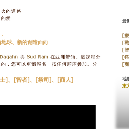
條火的道路
中的愛
最
程，
[
新地球、新的創造面向
[
[
Dagahn
與
Sud Ram
在亞洲帶領。這課程分
[
立的，您可以單獨報名，按任何順序參加。分
[
地
士
]、[
智者
]、[
祭司
]、[
商人
]
東