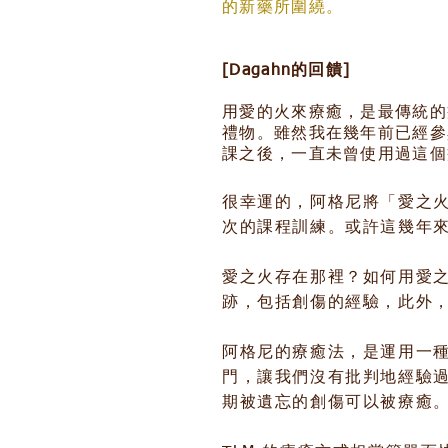
的新藥所圍繞。
[Dagahn的回饋]
用愛的火來療癒，是最傳統的
禮物。雖然我在幾年前已經參
課之後，一直未曾使用過這個
很幸運的，阿格尼將「愛之火
次的課程訓練。或許這幾年
愛之火存在那裡？如何用愛
跡，包括創傷的經驗，此外，脈
阿格尼的療癒法，是運用一種稱為
門，讓我們沒有批判地經驗
期被遺忘的創傷可以被療癒