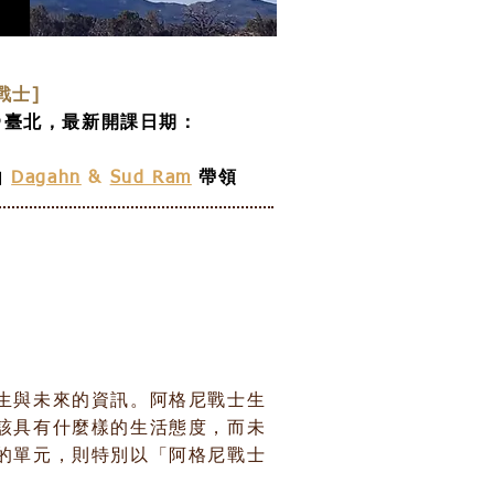
戰士]
＠臺北，最新開課日期：
由
Dagahn
&
Sud Ram
帶領
生與未來的資訊。阿格尼戰士生
該具有什麼樣的生活態度，而未
的單元，則特別以「阿格尼戰士