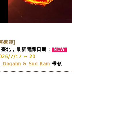
療癒師]
＠臺北，最新開課日期：
NEW
2026/7/17 ~ 20
由
Dagahn
&
Sud Ram
帶領