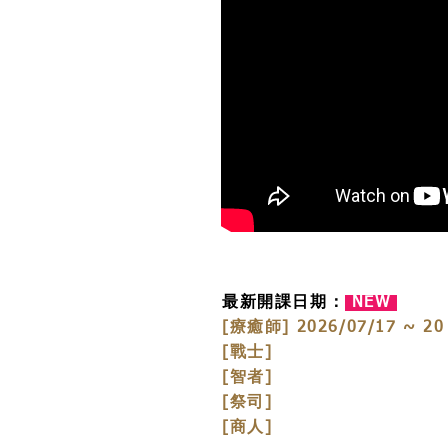
最新開課日期：
NEW
[療癒師] 2026/07/17 ~ 20
[戰士]
[智者]
[祭司]
[商人]