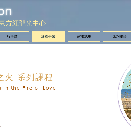
on
東方紅龍光中心
行事曆
課程學習
靈性訓練
諮詢服務
之火 系列課程
g in the Fire of Love
方