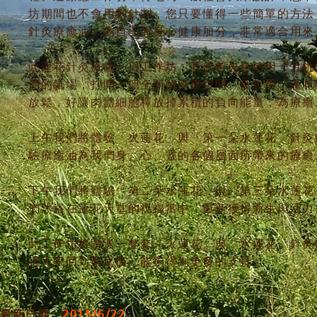
坊期間也不會用到針刺，您只要懂得一些簡單的方法
針灸療癒油」為自己的身心健康加分，非常適合用來
此蓮花針灸療癒一日工作坊，我們首先會使用「月桃
們的氣場，打開一個全新的療癒空間。然後用「蓮花
放鬆，好讓肉體細胞釋放掉累積的負向能量，為療癒
上午我們將體驗「火蓮花」與「第一朵水蓮花」針灸
驗療癒油為我們身、心、靈的各個層面所帶來的療癒
下午我們將體驗「第二朵水蓮花」與「第三朵水蓮花
們沐浴在蓮花天堂的祝福當中，重新獲得新生與活力
此工作坊將贈送一整套「火蓮花」與「水蓮花」針灸
讓大家回到家之後，能夠得到更多的支持。
最新日期：
2015/6/22