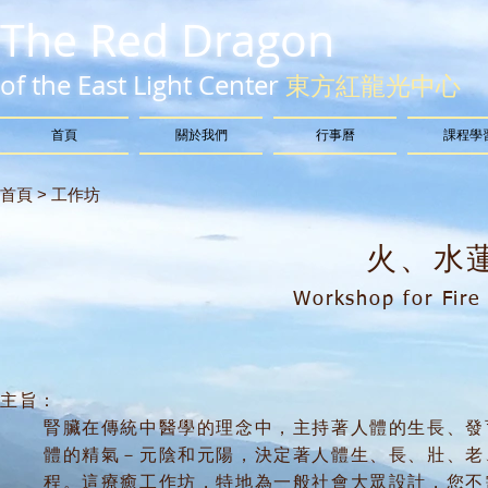
The Red Dragon
of the East Light Center
東方紅龍光中心
首頁
關於我們
行事曆
課程學
首頁 > 工作坊
火、水
Workshop for Fire
主旨：
腎臟在傳統中醫學的理念中，主持著人體的生長、發
體的精氣－元陰和元陽，決定著人體生、長、壯、老
程。這療癒工作坊，特地為一般社會大眾設計，您不