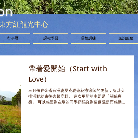
on
東方紅龍光中心
行事曆
課程學習
靈性訓練
諮詢服務
帶著愛開始（Start with
Love）
三月份在金崙有濕婆夏克緹蓮花療癒師的更新，所以安
排活動結束後去趟鹿野。 這次更新的主題是「關係療
癒」 可以感受到在場的同學們觸碰到這個議題而感動著
在人生的道路上「關係」一直是我們會面臨到的問題 這
包含了你跟你自身的關係、你跟家庭的關係、...